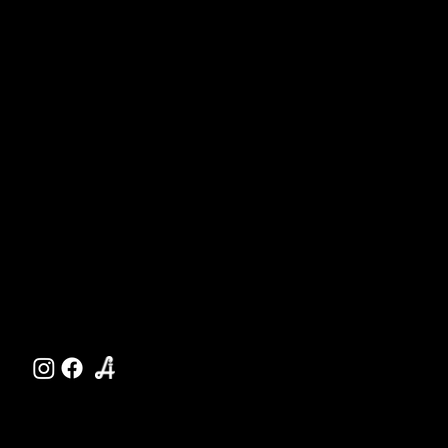
gesund@apothekenatura.at
T 07262 / 52317
, F 07262 / 52317
– 17
Natur
Menschen
Pharmazie
Naturkosmetik
Service
Shop
Aktuelle Jobs
Bestellservice
Herrenstraße 10
Machland Apotheke
↗
Impressum
/
Datenschutz
AGBs
/
Wiederrufsrecht