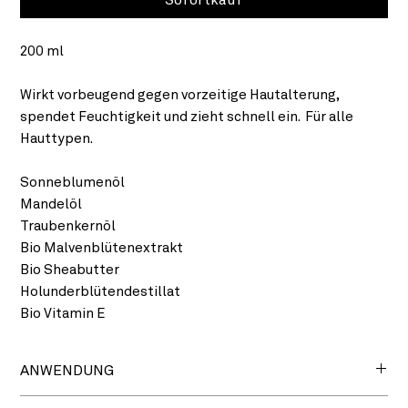
200 ml
Wirkt vorbeugend gegen vorzeitige Hautalterung,
spendet Feuchtigkeit und zieht schnell ein. Für alle
Hauttypen.
Sonneblumenöl
Mandelöl
Traubenkernöl
Bio Malvenblütenextrakt
Bio Sheabutter
Holunderblütendestillat
Bio Vitamin E
ANWENDUNG
Die Körpermilch nach dem Duschen oder Baden fein auf der