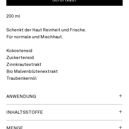
200 ml
Schenkt der Haut Reinheit und Frische.
Für normale und Mischhaut.
Kokostensid
Zuckertensid
Zinnkrautextrakt
Bio Malvenblütenextrakt
Traubenkernöl
ANWENDUNG
Auf der feuchten Gesichtshaut zum Schäumen bringen und
INHALTSSTOFFE
anschließend gut abspülen.
AQUA, GLYCERIN, COCO GLUCOSIDE, BETAIN, XANTHAN
MENGE