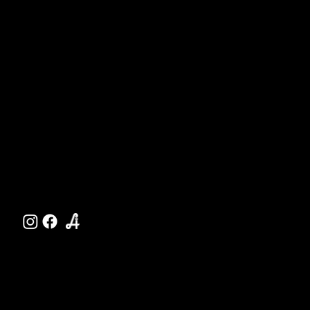
– 17
Natur
Menschen
Pharmazie
Naturkosmetik
Service
Shop
Aktuelle Jobs
Bestellservice
Herrenstraße 10
Machland Apotheke
↗
Impressum
/
Datenschutz
AGBs
/
Wiederrufsrecht
© Apotheke Naturā